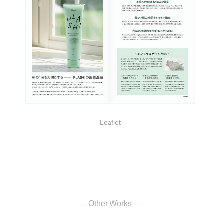
Leaflet
— Other Works —